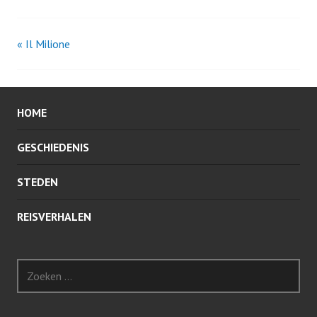
«
Il Milione
B
e
HOME
r
i
GESCHIEDENIS
c
STEDEN
h
REISVERHALEN
t
Z
e
o
e