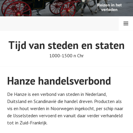
S
p
r
MENU
i
n
g
REIZEN IN DE
Tijd van steden en staten
n
a
GESCHIEDENIS
1000-1500 n Chr
a
r
i
Hanze handelsverbond
n
h
De Hanze is een verbond van steden in Nederland,
o
Duitsland en Scandinavië die handel dreven. Producten als
u
vis en hout werden in Noorwegen ingekocht, per schip naar
d
de IJsselsteden vervoerd en vanuit daar verder verhandeld
tot in Zuid-Frankrijk.