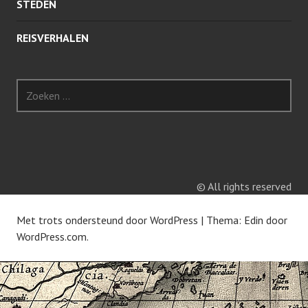
STEDEN
REISVERHALEN
Z
o
e
k
e
n
n
© All rights reserved
a
a
Met trots ondersteund door WordPress
|
Thema: Edin door
r
WordPress.com
.
: