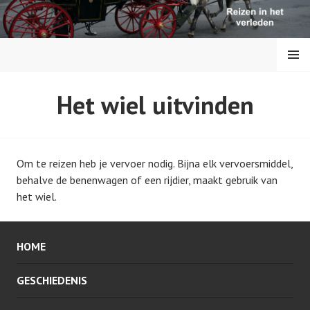
S
p
r
MENU
i
n
g
REIZEN IN DE
Het wiel uitvinden
n
a
GESCHIEDENIS
a
r
Om te reizen heb je vervoer nodig. Bijna elk vervoersmiddel,
i
behalve de benenwagen of een rijdier, maakt gebruik van
n
het wiel.
h
o
u
HOME
d
GESCHIEDENIS