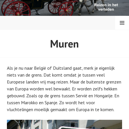
S
p
r
MENU
i
n
g
REIZEN IN DE
Muren
n
a
GESCHIEDENIS
a
r
Als je nu naar België of Duitsland gaat, merk je eigenlijk
i
niets van de grens. Dat komt omdat je tussen veel
n
Europese landen vrij mag reizen. Maar de buitenste grenzen
h
van Europa worden wel bewaakt. Er worden zelfs hekken
o
gebouwd. Zoals op de grens tussen Servië en Hongarije. En
u
tussen Marokko en Spanje. Zo wordt het voor
d
vluchtelingen moeilijk gemaakt om Europa in te komen.