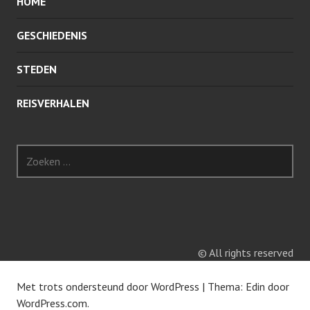
HOME
GESCHIEDENIS
STEDEN
REISVERHALEN
Z
o
e
k
e
n
n
© All rights reserved
a
a
Met trots ondersteund door WordPress
|
Thema: Edin door
r
WordPress.com
.