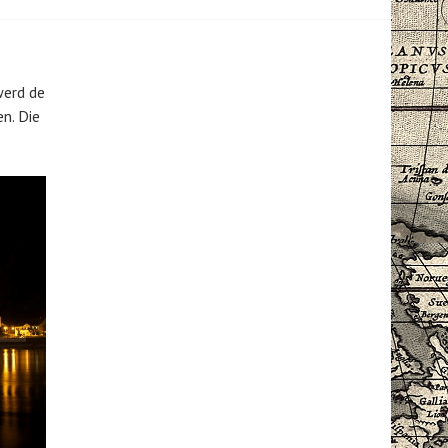
T
E
E
N
N
E
E
N
werd de
N
R
V
E
n. Die
O
V
R
O
S
L
T
U
E
T
N
I
E
S