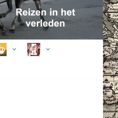
T
T
I
I
J
J
D
D
V
V
A
A
N
N
R
P
E
R
G
U
E
I
N
K