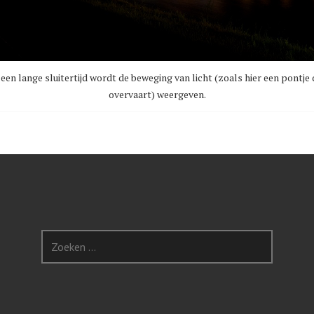
j een lange sluitertijd wordt de beweging van licht (zoals hier een pontje 
overvaart) weergeven.
Z
o
e
k
e