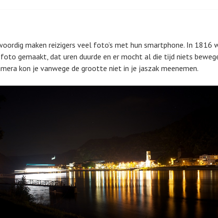
K
N
K
L
E
E
K
E
N
N
E
V
E
S
R
I
oordig maken reizigers veel foto’s met hun smartphone. In 1816 
N
T
S
S
R
A
E
 foto gemaakt, dat uren duurde en er mocht al die tijd niets bewege
I
I
T
N
mera kon je vanwege de grootte niet in je jaszak meenemen.
E
D
E
H
E
D
N
E
N
E
R
C
R
V
O
S
O
M
R
P
M
U
E
T
R
E
S
R