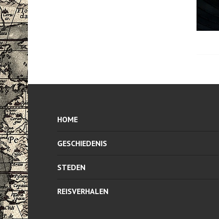
HOME
GESCHIEDENIS
STEDEN
REISVERHALEN