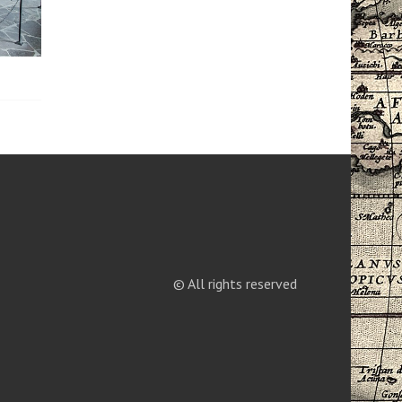
© All rights reserved