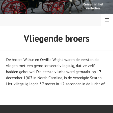
S
p
r
MENU
i
n
g
REIZEN IN DE
Vliegende broers
n
a
GESCHIEDENIS
a
r
De broers Wilbur en Orville Wright waren de eersten die
i
vlogen met een gemotoriseerd vliegtuig, dat ze zelf
n
hadden gebouwd. Die eerste vlucht werd gemaakt op 17
h
december 1903 in North Carolina, in de Verenigde Staten.
o
Het vliegtuig legde 37 meter in 12 seconden in de lucht af.
u
d