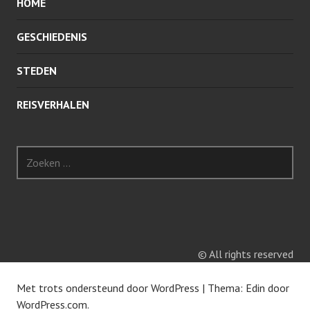
HOME
GESCHIEDENIS
STEDEN
REISVERHALEN
Z
o
e
k
e
n
n
© All rights reserved
a
a
Met trots ondersteund door WordPress
|
Thema: Edin door
r
WordPress.com
.