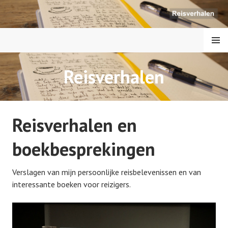
S
p
r
MENU
i
n
g
Reisverhalen
REIZEN IN DE
n
a
GESCHIEDENIS
a
r
Reisverhalen en
i
n
boekbesprekingen
h
o
Verslagen van mijn persoonlijke reisbelevenissen en van
u
interessante boeken voor reizigers.
d